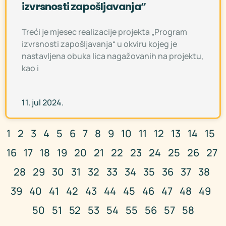
izvrsnosti zapošljavanja“
Treći je mjesec realizacije projekta „Program
izvrsnosti zapošljavanja“ u okviru kojeg je
nastavljena obuka lica nagažovanih na projektu,
kao i
11. jul 2024.
1
2
3
4
5
6
7
8
9
10
11
12
13
14
15
16
17
18
19
20
21
22
23
24
25
26
27
28
29
30
31
32
33
34
35
36
37
38
39
40
41
42
43
44
45
46
47
48
49
50
51
52
53
54
55
56
57
58