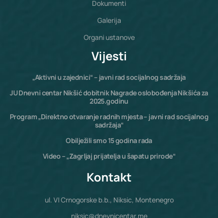
Dokumenti
Galerija
Organi ustanove
Vijesti
„Aktivni u zajednici“ – javni rad socijalnog sadržaja
JU Dnevni centar Nikšić dobitnik Nagrade oslobođenja Nikšića za
2025.godinu
Program „Direktno otvaranje radnih mjesta – javni rad socijalnog
sadržaja“
Obilježili smo 15 godina rada
Video – „Zagrljaj prijatelja u šapatu prirode“
Kontakt
ul. VI Crnogorske b.b., Niksic, Montenegro
niksic@dnevnicentar.me