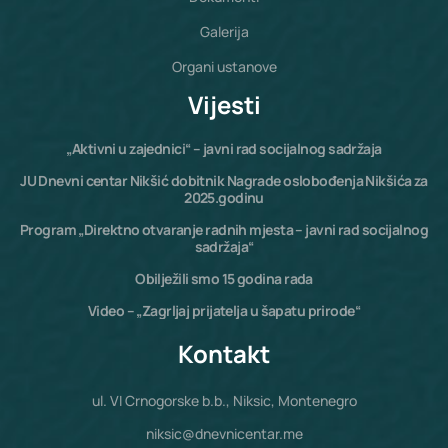
Galerija
Organi ustanove
Vijesti
„Aktivni u zajednici“ – javni rad socijalnog sadržaja
JU Dnevni centar Nikšić dobitnik Nagrade oslobođenja Nikšića za
2025.godinu
Program „Direktno otvaranje radnih mjesta – javni rad socijalnog
sadržaja“
Obilježili smo 15 godina rada
Video – „Zagrljaj prijatelja u šapatu prirode“
Kontakt
ul. VI Crnogorske b.b., Niksic, Montenegro
niksic@dnevnicentar.me