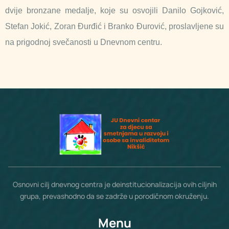
dvije bronzane medalje, koje su osvojili Danilo Gojković,
Stefan Jokić, Zoran Đurđić i Branko Đurović, proslavljene su
na prigodnoj svečanosti u Dnevnom centru.
Osnovni cilj dnevnog centra je deinstitucionalizacija ovih ciljnih
grupa, prevashodno da se zadrže u porodičnom okruženju.
Menu