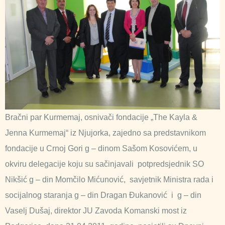
Bračni par Kurmemaj, osnivači fondacije „The Kayla &
Jenna Kurmemaj“ iz Njujorka, zajedno sa predstavnikom
fondacije u Crnoj Gori g – dinom Sašom Kosovićem, u
okviru delegacije koju su sačinjavali potpredsjednik SO
Nikšić g – din Momčilo Mićunović, savjetnik Ministra rada i
socijalnog staranja g – din Dragan Đukanović i g – din
Vaselj Dušaj, direktor JU Zavoda Komanski most iz