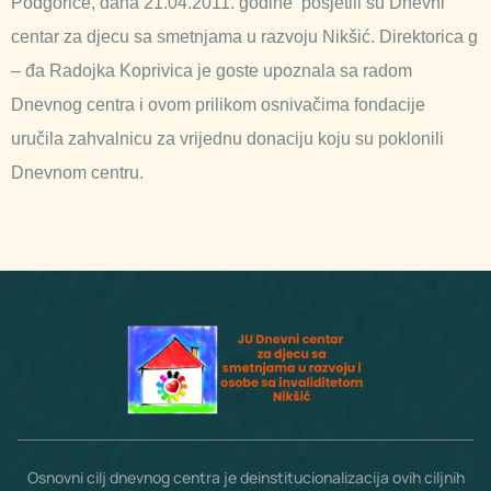
Podgorice, dana 21.04.2011. godine posjetili su Dnevni
centar za djecu sa smetnjama u razvoju Nikšić. Direktorica g
– đa Radojka Koprivica je goste upoznala sa radom
Dnevnog centra i ovom prilikom osnivačima fondacije
uručila zahvalnicu za vrijednu donaciju koju su poklonili
Dnevnom centru.
Osnovni cilj dnevnog centra je deinstitucionalizacija ovih ciljnih