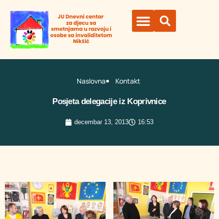
Organi ustanove
Naslovna
Kontakt
Posjeta delegacije iz Koprivnice
decembar 13, 2013
16:53