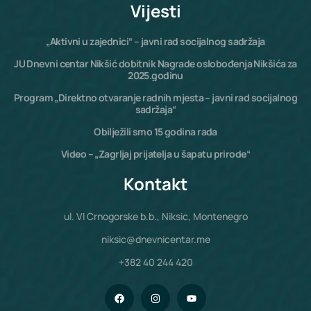
Vijesti
„Aktivni u zajednici“ – javni rad socijalnog sadržaja
JU Dnevni centar Nikšić dobitnik Nagrade oslobođenja Nikšića za
2025.godinu
Program „Direktno otvaranje radnih mjesta – javni rad socijalnog
sadržaja“
Obilježili smo 15 godina rada
Video – „Zagrljaj prijatelja u šapatu prirode“
Kontakt
ul. VI Crnogorske b.b., Niksic, Montenegro
niksic@dnevnicentar.me
+382 40 244 420