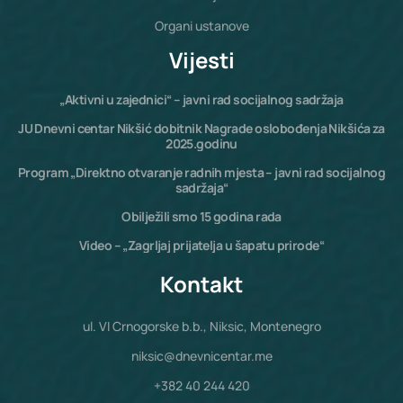
Organi ustanove
Vijesti
„Aktivni u zajednici“ – javni rad socijalnog sadržaja
JU Dnevni centar Nikšić dobitnik Nagrade oslobođenja Nikšića za
2025.godinu
Program „Direktno otvaranje radnih mjesta – javni rad socijalnog
sadržaja“
Obilježili smo 15 godina rada
Video – „Zagrljaj prijatelja u šapatu prirode“
Kontakt
ul. VI Crnogorske b.b., Niksic, Montenegro
niksic@dnevnicentar.me
+382 40 244 420