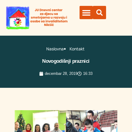
Organi ustanove
Naslovna
Kontakt
Novogodišnji praznici
decembar 28, 2019
16:33