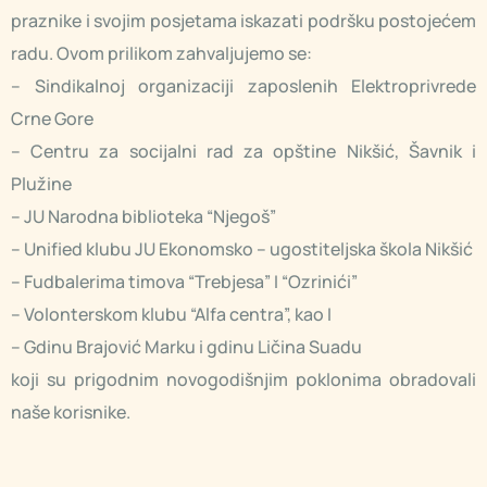
praznike i svojim posjetama iskazati podršku postojećem
radu. Ovom prilikom zahvaljujemo se:
– Sindikalnoj organizaciji zaposlenih Elektroprivrede
Crne Gore
– Centru za socijalni rad za opštine Nikšić, Šavnik i
Plužine
– JU Narodna biblioteka “Njegoš”
– Unified klubu JU Ekonomsko – ugostiteljska škola Nikšić
– Fudbalerima timova “Trebjesa” I “Ozrinići”
– Volonterskom klubu “Alfa centra”, kao I
– Gdinu Brajović Marku i gdinu Ličina Suadu
koji su prigodnim novogodišnjim poklonima obradovali
naše korisnike.