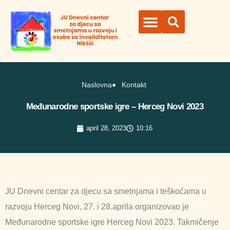
Organi ustanove
Naslovna
Kontakt
Međunarodne sportske igre – Herceg Novi 2023
april 28, 2023
10:16
JU Dnevni centar za djecu sa smetnjama i teškoćama u
razvoju Herceg Novi, 27. i 28.aprila organizovao je
Međunarodne sportske igre Herceg Novi 2023. Takmičenje