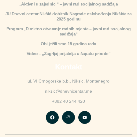
„Aktivni u zajednici“ – javni rad socijalnog sadržaja
JU Dnevni centar Nikšić dobitnik Nagrade oslobođenja Nikšića za
2025.godinu
Program „Direktno otvaranje radnih mjesta – javni rad socijalnog
sadržaja“
Obilježili smo 15 godina rada
Video – „Zagrljaj prijatelja u šapatu prirode“
Kontakt
ul. VI Crnogorske b.b., Niksic, Montenegro
niksic@dnevnicentar.me
+382 40 244 420