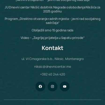
JU Dnevni centar Nikšić dobitnik Nagrade oslobođenja Nikšića za
2025.godinu
Program „Direktno otvaranje radnih mjesta – javni rad socijalnog
sadržaja“
Obilježili smo 15 godina rada
Video – „Zagrljaj prijatelja u šapatu prirode“
Kontakt
ul. VI Crnogorske b.b., Niksic, Montenegro
niksic@dnevnicentar.me
+382 40 244 420