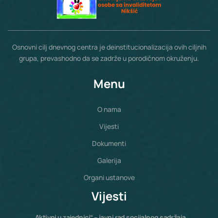
Osnovni cilj dnevnog centra je deinstitucionalizacija ovih ciljnih
grupa, prevashodno da se zadrže u porodičnom okruženju.
Menu
O nama
Vijesti
Dokumenti
Galerija
Organi ustanove
Vijesti
„Aktivni u zajednici“ – javni rad socijalnog sadržaja