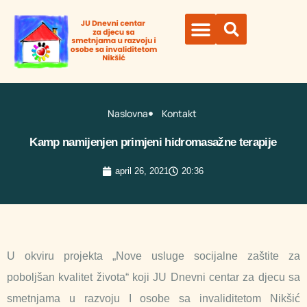
Naslovna
Kontakt
Kamp namijenjen primjeni hidromasažne terapije
april 26, 2021
20:36
U okviru projekta „Nove usluge socijalne zaštite za
poboljšan kvalitet života“ koji JU Dnevni centar za djecu sa
smetnjama u razvoju I osobe sa invaliditetom Nikšić