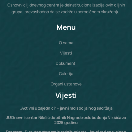
Osnovni cilj dnevnog centra je deinstitucionalizacija ovih ciljnih
grupa, prevashodno da se zadrže u porodičnom okruženju.
Menu
O nama
Vijesti
Dokumenti
Galerija
Organi ustanove
Vijesti
„Aktivni u zajednici“ – javni rad socijalnog sadržaja
JU Dnevni centar Nikšić dobitnik Nagrade oslobođenja Nikšića za
2025.godinu
Program „Direktno otvaranje radnih mjesta – javni rad socijalnog