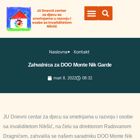
Organi ustanove
Naslovna
Kontakt
Zahvalnica za DOO Monte Nik Garde
mart 8, 2022
08:32
JU Dnevni centar za djecu sa smetnjama u razvoju i osobe
sa invaliditetom Nikšić, na čelu sa direktorom Radovanom
Dragnićem, zahvalila se našem saradniku DOO Monte Nik