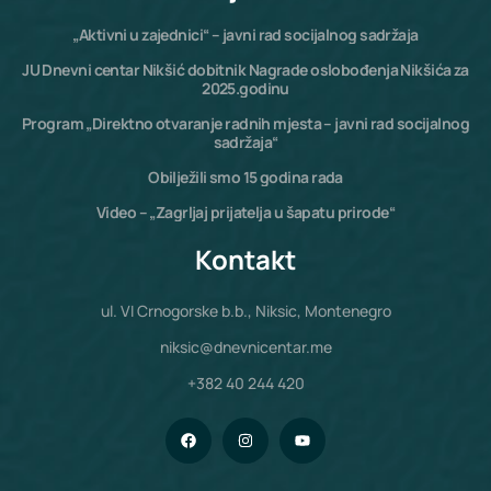
„Aktivni u zajednici“ – javni rad socijalnog sadržaja
JU Dnevni centar Nikšić dobitnik Nagrade oslobođenja Nikšića za
2025.godinu
Program „Direktno otvaranje radnih mjesta – javni rad socijalnog
sadržaja“
Obilježili smo 15 godina rada
Video – „Zagrljaj prijatelja u šapatu prirode“
Kontakt
ul. VI Crnogorske b.b., Niksic, Montenegro
niksic@dnevnicentar.me
+382 40 244 420