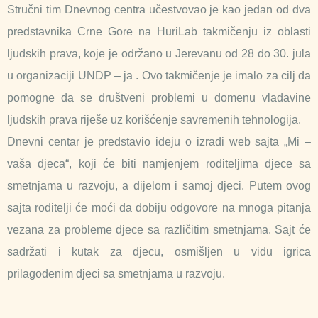
Stručni tim Dnevnog centra učestvovao je kao jedan od dva
predstavnika Crne Gore na HuriLab takmičenju iz oblasti
ljudskih prava, koje je održano u Jerevanu od 28 do 30. jula
u organizaciji UNDP – ja . Ovo takmičenje je imalo za cilj da
pomogne da se društveni problemi u domenu vladavine
ljudskih prava riješe uz korišćenje savremenih tehnologija.
Dnevni centar je predstavio ideju o izradi web sajta „Mi –
vaša djeca“, koji će biti namjenjem roditeljima djece sa
smetnjama u razvoju, a dijelom i samoj djeci. Putem ovog
sajta roditelji će moći da dobiju odgovore na mnoga pitanja
vezana za probleme djece sa različitim smetnjama. Sajt će
sadržati i kutak za djecu, osmišljen u vidu igrica
prilagođenim djeci sa smetnjama u razvoju.