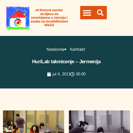
Organi ustanove
Naslovna
Kontakt
HuriLab takmicenje – Jermenija
jul 4, 2013
00:00