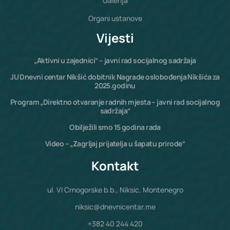
Galerija
Organi ustanove
Vijesti
„Aktivni u zajednici“ – javni rad socijalnog sadržaja
JU Dnevni centar Nikšić dobitnik Nagrade oslobođenja Nikšića za
2025.godinu
Program „Direktno otvaranje radnih mjesta – javni rad socijalnog
sadržaja“
Obilježili smo 15 godina rada
Video – „Zagrljaj prijatelja u šapatu prirode“
Kontakt
ul. VI Crnogorske b.b., Niksic, Montenegro
niksic@dnevnicentar.me
+382 40 244 420