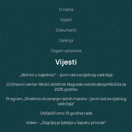
O nama
Vijesti
Dokumenti
Galerija
Organi ustanove
Vijesti
„Aktivni u zajednici“ – javni rad socijalnog sadržaja
JU Dnevni centar Nikšić dobitnik Nagrade oslobođenja Nikšića za
2025.godinu
Program „Direktno otvaranje radnih mjesta – javni rad socijalnog
sadržaja“
Obilježili smo 15 godina rada
Video – „Zagrljaj prijatelja u šapatu prirode“