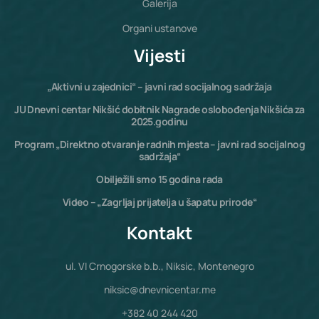
Galerija
Organi ustanove
Vijesti
„Aktivni u zajednici“ – javni rad socijalnog sadržaja
JU Dnevni centar Nikšić dobitnik Nagrade oslobođenja Nikšića za
2025.godinu
Program „Direktno otvaranje radnih mjesta – javni rad socijalnog
sadržaja“
Obilježili smo 15 godina rada
Video – „Zagrljaj prijatelja u šapatu prirode“
Kontakt
ul. VI Crnogorske b.b., Niksic, Montenegro
niksic@dnevnicentar.me
+382 40 244 420