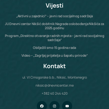
Vijesti
„Aktivni u zajednici“ – javni rad socijalnog sadržaja
JU Dnevni centar Nikšić dobitnik Nagrade oslobođenja Nikšića za
2025.godinu
Program „Direktno otvaranje radnih mjesta – javni rad socijalnog
sadržaja“
Obilježili smo 15 godina rada
Video – „Zagrljaj prijatelja u šapatu prirode“
Kontakt
ul. VI Crnogorske b.b., Niksic, Montenegro
niksic@dnevnicentar.me
+382 40 244 420