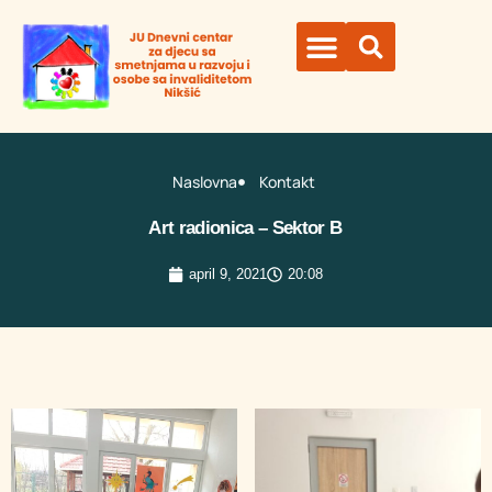
Organi ustanove
Naslovna
Kontakt
Art radionica – Sektor B
april 9, 2021
20:08