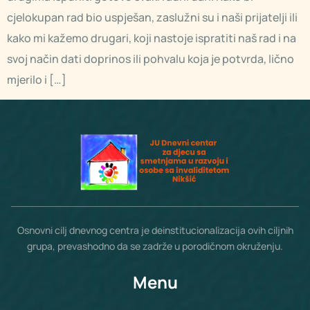
cjelokupan rad bio uspješan, zaslužni su i naši prijatelji ili
kako mi kažemo drugari, koji nastoje ispratiti naš rad i na
svoj način dati doprinos ili pohvalu koja je potvrda, lično
mjerilo i […]
Osnovni cilj dnevnog centra je deinstitucionalizacija ovih ciljnih
grupa, prevashodno da se zadrže u porodičnom okruženju.
Menu