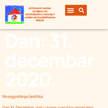
Dan:
31.
decembar
2020.
Novogodišnja čestitka
Dan 31. Decembar, dan u kome zvanično ispraćamo