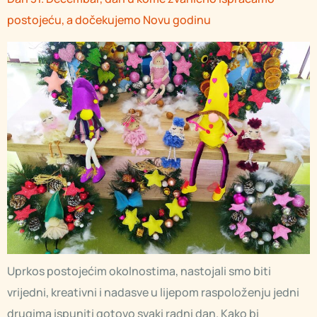
postojeću, a dočekujemo Novu godinu
Uprkos postojećim okolnostima, nastojali smo biti
vrijedni, kreativni i nadasve u lijepom raspoloženju jedni
drugima ispuniti gotovo svaki radni dan. Kako bi