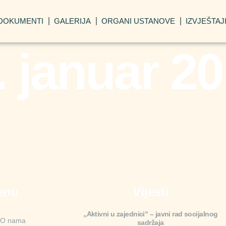
DOKUMENTI
GALERIJA
ORGANI USTANOVE
IZVJEŠTAJ
. januar 20
enu
Vijesti
„Aktivni u zajednici“ – javni rad socijalnog
O nama
sadržaja