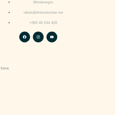
Montenegro
niksic@dnevnicentar.me
+382 40 244 420
ržana.