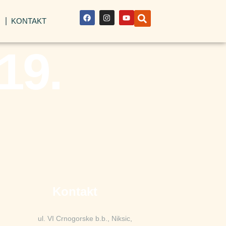
I
KONTAKT
19.
Kontakt
ul. VI Crnogorske b.b., Niksic,