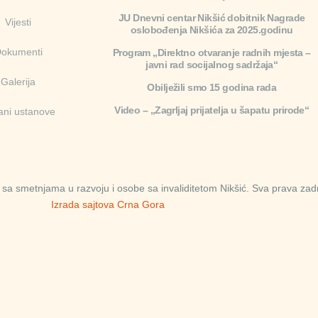
JU Dnevni centar Nikšić dobitnik Nagrade
Vijesti
oslobođenja Nikšića za 2025.godinu
okumenti
Program „Direktno otvaranje radnih mjesta –
javni rad socijalnog sadržaja“
Galerija
Obilježili smo 15 godina rada
Video – „Zagrljaj prijatelja u šapatu prirode“
ani ustanove
sa smetnjama u razvoju i osobe sa invaliditetom Nikšić. Sva prava zad
Izrada sajtova Crna Gora